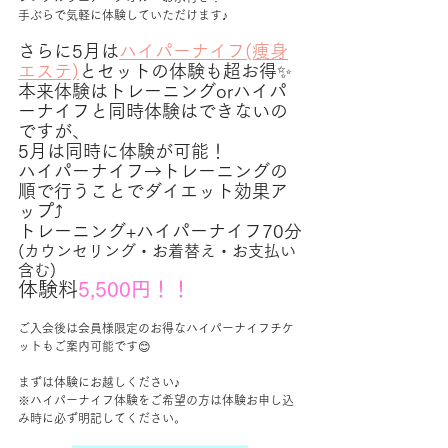
手ぶらで気軽に体験していただけます♪
さらに5月は
ハイパーナイフ(痩身
エステ)
とセットの体験も超お得✨
本来体験はトレーニングorハイパ
ーナイフと同時体験はできないの
ですが、
5月は同時に体験が可能！
ハイパーナイフ→トレーニングの
順で行うことでダイエット効果ア
ップ⤴
トレーニング+ハイパーナイフ70分
(カウンセリング・お着替え・お支払い
含む)
体験料
5,500円！！
ご入会後は会員様限定のお得なハイパーナイフチケ
ットもご案内可能です😊
まずは体験にお越しください♪
※ハイパーナイフ体験をご希望の方は体験お申し込
み時に必ず明記してください。