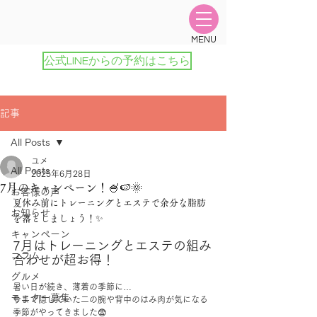
​MENU
公式LINEからの予約はこちら
記事
All Posts
ユメ
All Posts
2025年6月28日
7月のキャンペーン！🍧🍉🌞
お客様の声
夏休み前にトレーニングとエステで余分な脂肪
お知らせ
を落としましょう！✨
キャンペーン
7月はトレーニングとエステの組み
コラム
合わせが超お得！
グルメ
暑い日が続き、薄着の季節に…
モニター募集
今まで隠していた二の腕や背中のはみ肉が気になる
季節がやってきました😨