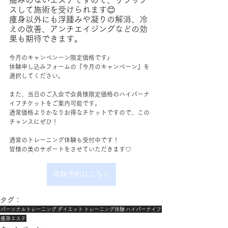
痛みのないエステですので、リラック
スして施術を受けられます😊
痩身以外にも浮腫みや凝りの解消、冷
えの改善、アンチエイジングなどの効
果も期待できます。
今月のキャンペンーン限定価格です♪
体験申し込みフォームの『今月のキャンペーン』を
選択してください。
また、当日のご入会で会員様限定価格のハイパーナ
イフチケットをご案内可能です。
通常価格よりかなりお得なチケットですので、この
チャンスにぜひ！
通常のトレーニング体験も受付中です！
皆様の美のサポートをさせていただきます♡
体験予約はこちら
タグ：
パーソナルトレーニング
ダイエット
トレーニング体験
ハイパーナイフ
痩身エステ