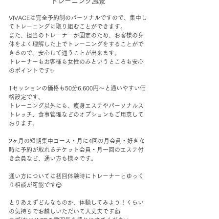
トレーニング風景
VIVACEは完全予約制のパーソナルですので、集中し
てトレーニングに取り組むことができます。
また、担当のトレーナーが固定のため、お客様の身
体をよく理解した上でトレーニングをすることがで
きるので、安心して通うことが出来ます。
トレーナーもお客様も女性のみというところも安心
のポイントです✨
1セッションの価格も50分6,600円～と通いやすい価
格設定です。
トレーニング以外にも、痩身エステやパーソナルス
トレッチ、食事管理などのオプションもご用意して
おります。
2ヶ月の短期集中コース・月に4回の月会員・好きな
時に予約が取れるチケット会員・月一回のエステ付
き会員など、通い方も様々です。
通い方については初回体験時にトレーナーとゆっく
り相談が可能です😊
とりあえずどんなものか、体験してみよう！くらい
の気持ちでお越しいただいて大丈夫です👍