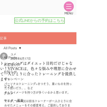
​MENU
公式LINEからの予約はこちら
記事
All Posts
ユメ
All Posts
2025年6月17日
トレーニングはダイエット目的だけじゃな
お客様の声
い！VIVACEは、色々な悩みや理想に合わせ
お知らせ
て一人ひとりに合ったトレーニングを提供し
ます✨
キャンペーン
パーソナルトレーニング=きつそう、重いものを持っ
コラム
たり担いだり、、など
そんなイメージを持つ方が多くいるかと思います。
グルメ
モニター募集
ですが、VIVACEは担当トレーナーが一人ひとりに合
わせたメニューをその都度考え、ご提供しておりま