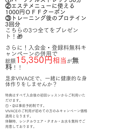
②エステメニューに使える
1000円ＯＦＦクーポン
③トレーニング後のプロテイン
3回分
こちらの3つ全てをプレゼン
ト！🎁
さらに！入会金・登録料無料キ
ャンペーンの併用で
15,350円
相当
無
総額
が
料
！！
是非VIVACEで、一緒に健康的な身
体作りをしませんか？
特典はすべて入会後の初回レッスンからご利用いた
だけます。
①・➁は事前予約制です。
VIVACEのご利用が初めての方のみキャンペーン価格
適用となります。
体験時、レンタルウエア・タオル・お水を無料でご
用意しております。