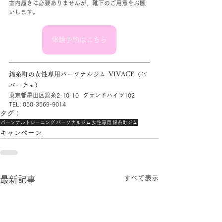
室内履きは必要ありませんが、靴下のご用意をお願
いします。
体験予約はこちら
錦糸町の女性専用パーソナルジム  VIVACE（ビ
バーチェ）
東京都墨田区錦糸2-10-10  ​グランドハイツ102
TEL: 050-3569-9014
タグ：
パーソナルトレーニング
パーソナルジム
女性専用
錦糸町ジム
キャンペーン
すべて表示
最新記事