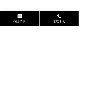
体験予約
電話する
お問い合わせ
050-3569-9014
​営業時間 10：00～22：00
7月は当日入会で体験料が
夏はもうすぐそ
​休業日 年末年始
無料！夏を思いっきり楽
パーソナルトレ