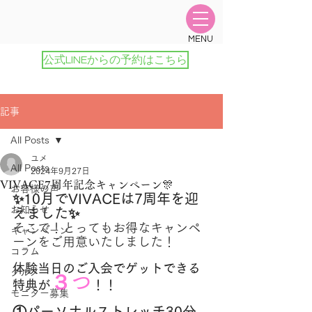
​MENU
公式LINEからの予約はこちら
記事
All Posts
ユメ
All Posts
2024年9月27日
VIVACE7周年記念キャンペーン🎊
お客様の声
✨10月でVIVACEは7周年を迎
お知らせ
えました✨
そこで！とってもお得なキャンペ
キャンペーン
ーンをご用意いたしました！
コラム
体験当日のご入会でゲットできる
グルメ
３つ
特典が
！！
モニター募集
①パーソナルストレッチ30分