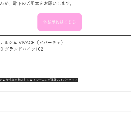
んが、靴下のご用意をお願いします。
体験予約はこちら
ルジム VIVACE（ビバーチェ）
0 ​グランドハイツ102
ジム
女性専用
錦糸町ジム
トレーニング体験
ハイパーナイフ