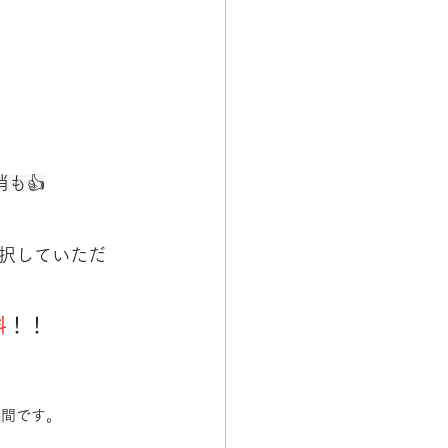
も👍
択していただ
料
！！
時間です。