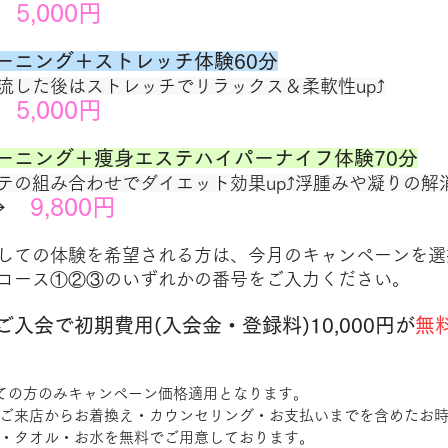
　
5,000円
ーニング＋ストレッチ体験60分
流した後はストレッチでリラックス＆柔軟性up⤴
　
5,000円
ーニング＋痩身エステハイパーナイフ体験70分
テの組み合わせでダイエット効果up⤴浮腫みや凝りの解消
→　
9,800円　
しての体験を希望される方は、今月のキャンペーンを選
コース①②③のいずれかの番号をご入力ください。
入会で初期費用(入会金・登録料)10,000円が
無
初めての方のみキャンペーン価格適用となります。
ご来店からお着換え・カウンセリング・お支払いまでを含めたお
・タオル・お水を無料でご用意しております。