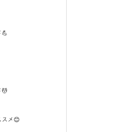
💪
💆
スメ😊