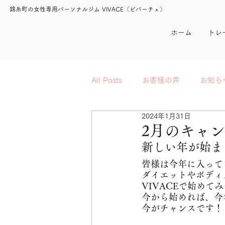
錦糸町の女性専用パーソナルジム VIVACE（ビバーチェ）
ホーム
トレ
All Posts
お客様の声
お知ら
2024年1月31日
2月のキャ
新しい年が始ま
皆様は今年に入って
ダイエットやボディ
VIVACEで始めて
今から始めれば、今
今がチャンスです！