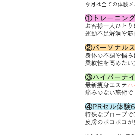
今月は全ての体験メ
①トレーニング
お客様一人ひとり
運動不足解消や筋
②パーソナルス
身体の不調や悩み
柔軟性を高めたい
③ハイパーナイ
最新痩身エステ
ハ
痛みのない施術で
④PRセル体験6
特殊なプローブで
皮膚のボコボコが