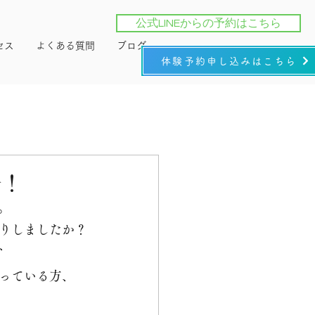
公式LINEからの予約はこちら
セス
よくある質問
ブログ
体験予約申し込みはこちら
今！
。
りしましたか？
、
っている方、