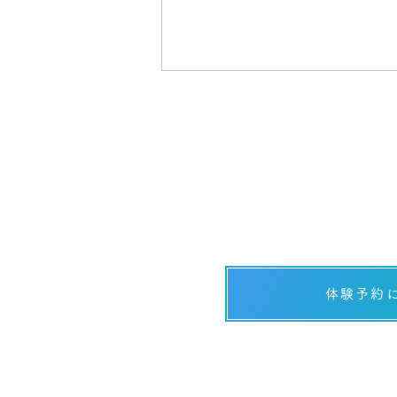
夏本番！トレーニングとハイ
パーナイフで気になる二の腕
体験予約
やお腹の脂肪を撃退👊8月は
体験トレーニングが半額✨