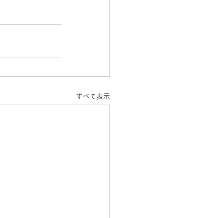
すべて表示