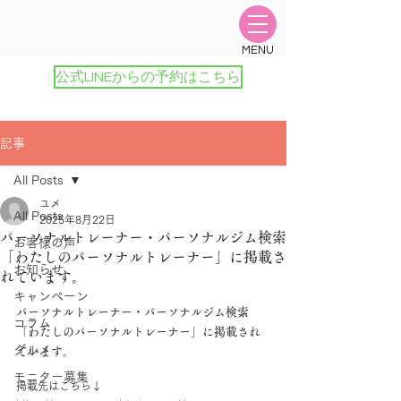
​MENU
公式LINEからの予約はこちら
記事
All Posts
ユメ
All Posts
2025年8月22日
パーソナルトレーナー・パーソナルジム検索
お客様の声
「わたしのパーソナルトレーナー」に掲載さ
お知らせ
れています。
キャンペーン
パーソナルトレーナー・パーソナルジム検索
コラム
「わたしのパーソナルトレーナー」に掲載され
グルメ
ています。
モニター募集
掲載先はこちら↓